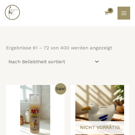
Nach
Zum
Beliebthei
Inhalt
sortiert
springen
Ergebnisse 61 – 72 von 400 werden angezeigt
Ursprünglicher
Aktueller
Sale!
Preis
Preis
war:
ist:
9,95 €
6,95 €.
NICHT VORRÄTIG