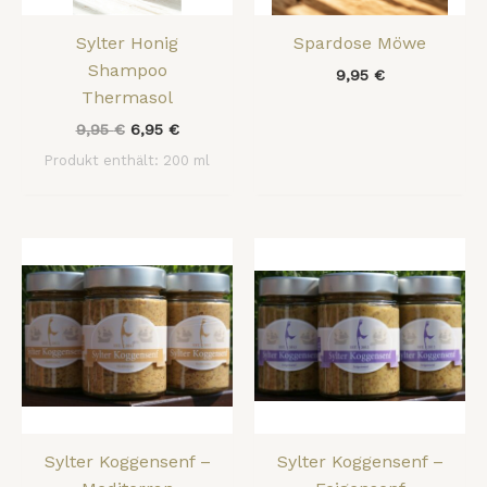
Sylter Honig
Spardose Möwe
Shampoo
9,95
€
Thermasol
9,95
€
6,95
€
Produkt enthält: 200
ml
Sylter Koggensenf –
Sylter Koggensenf –