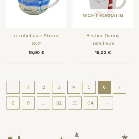
NICHT VORRÄTIG
Jumbotasse Strand
Becher Danny
Sylt
Inselliebe
19,90
€
16,00
€
←
1
2
3
4
5
6
7
8
9
…
32
33
34
→