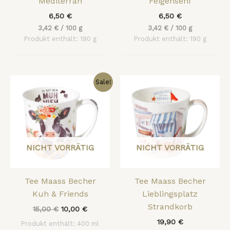
Mediterran
Feigensenf
6,50
€
6,50
€
3,42
€
/
100
g
3,42
€
/
100
g
Produkt enthält: 190
g
Produkt enthält: 190
g
Ursprünglicher
Aktueller
Sale!
Preis
Preis
war:
ist:
15,00 €
10,00 €.
NICHT VORRÄTIG
NICHT VORRÄTIG
Tee Maass Becher
Tee Maass Becher
Kuh & Friends
Lieblingsplatz
Strandkorb
15,00
€
10,00
€
19,90
€
Produkt enthält: 400
ml