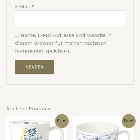
E-Mail
*
Name, E-Mail-Adresse und Website in
diesem Browser für meinen nächsten
Kommentar speichern.
Ähnliche Produkte
Ursprünglicher
Aktueller
Ursprünglicher
Aktueller
Sale!
Sale!
Preis
Preis
Preis
Preis
war:
ist:
war:
ist:
19,00 €
10,00 €.
22,00 €
15,00 €.