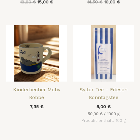
19,90
€
15,00
€
14,50
€
10,00
€
Kinderbecher Motiv
Sylter Tee – Friesen
Robbe
Sonntagstee
7,95
€
5,00
€
50,00
€
/
1000
g
Produkt enthält: 100
g