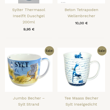
Sylter Thermasol
Beton Tetrapoden
Inselfit Duschgel
Wellenbrecher
200ml
10,00
€
9,95
€
Ursprünglicher
Aktueller
Ursprünglicher
Aktueller
Sale!
Sale!
Preis
Preis
Preis
Preis
war:
ist:
war:
ist:
19,90 €
15,00 €.
14,50 €
10,00 €.
Jumbo Becher –
Tee Maass Becher
Sylt Strand
Sylt Inselgedicht