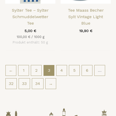
Sylter Tee – Sylter
Tee Maass Becher
Schmuddelwetter
Sylt Vintage Light
Tee
Blue
5,00
€
19,90
€
100,00
€
/
1000
g
Produkt enthält: 50
g
←
1
2
3
4
5
6
…
32
33
34
→