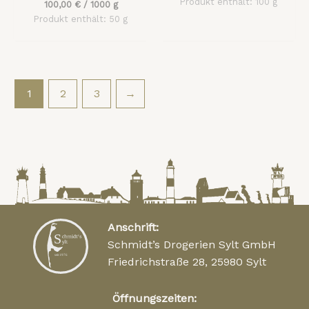
Produkt enthält: 100
g
100,00
€
/
1000
g
Produkt enthält: 50
g
1
2
3
→
Anschrift:
Schmidt’s Drogerien Sylt GmbH
Friedrichstraße 28, 25980 Sylt
Öffnungszeiten: