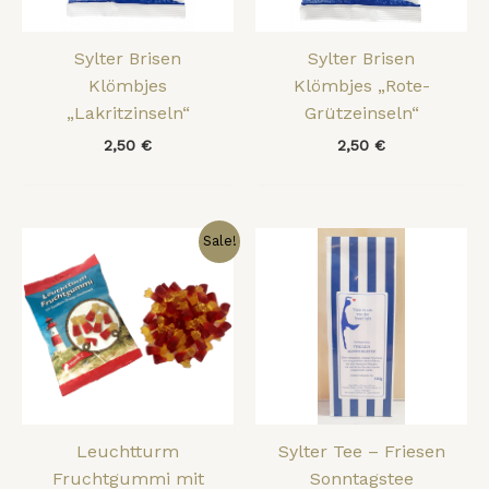
Sylter Brisen
Sylter Brisen
Klömbjes
Klömbjes „Rote-
„Lakritzinseln“
Grützeinseln“
2,50
€
2,50
€
Ursprünglicher
Aktueller
Sale!
Preis
Preis
war:
ist:
2,95 €
2,50 €.
Leuchtturm
Sylter Tee – Friesen
Fruchtgummi mit
Sonntagstee