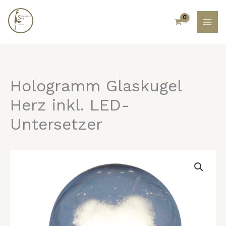
Zum
Inhalt
springen
Hologramm Glaskugel
Herz inkl. LED-
Untersetzer
Hologramm
Glaskugel
Herz
inkl.
LED-
Untersetzer