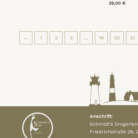
29,00
€
←
1
2
3
…
19
20
21
Anschrift:
Schmidt’s Drogerie
Friedrichstraße 28, 