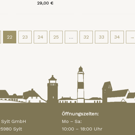
29,00
€
22
23
24
25
…
32
33
34
→
Öffnungszeiten:
n Sylt GmbH
Mo – Sa:
25980 Sylt
10:00 – 18:00 Uhr