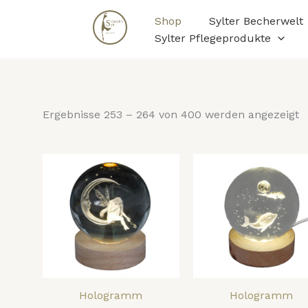
N
Zum
B
Shop
Sylter Becherwelt
Inhalt
so
Sylter Pflegeprodukte
springen
Ergebnisse 253 – 264 von 400 werden angezeigt
Hologramm
Hologramm