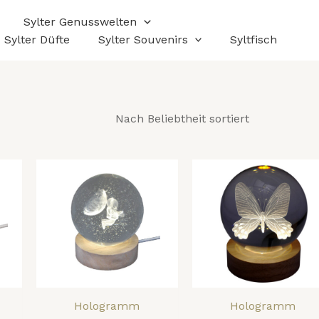
ach
eliebtheit
Sylter Genusswelten
rtiert
Sylter Düfte
Sylter Souvenirs
Syltfisch
Hologramm
Hologramm