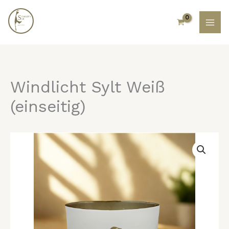
Zum
Inhalt
springen
Windlicht Sylt Weiß
(einseitig)
Windlicht
Sylt
Weiß
(einseitig)
Menge