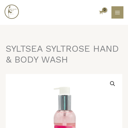
Zum
Inhalt
springen
SYLTSEA SYLTROSE HAND
& BODY WASH
SYLTSEA
SYLTROSE
HAND
&
BODY
WASH
Menge