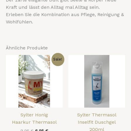
Kraft und lässt den Alltag mal Alltag sein.
Erleben Sie die Kombination aus Pflege, Reinigung &
Wohlfühlen.
Ähnliche Produkte
Ursprünglicher
Aktueller
Sale!
Preis
Preis
war:
ist:
9,95 €
6,95 €.
Sylter Honig
Sylter Thermasol
Haarkur Thermasol
Inselfit Duschgel
200ml
9,95
€
6,95
€