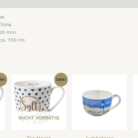
nsionen (0)
se
China
100 mm
ca. 700 ml
icher
tueller
Ursprünglicher
Aktueller
le!
Sale!
eis
Preis
Preis
:
war:
ist:
,00 €.
15,50 €
10,00 €.
NICHT VORRÄTIG
Tee Maass
Jumbotasse