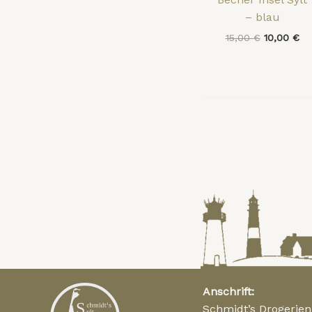
– blau
15,00
€
10,00
€
Anschrift:
Schmidt’s Drogerie