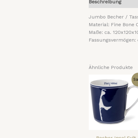
Beschreibung
Reze
Jumbo
Becher
/ Tas
Material: Fine Bone 
Maße: ca. 120x120x
Fassungsvermögen: 
Ähnliche Produkte
Ursprüngl
Ak
Sa
Preis
Pr
war:
ist
15,00 €
10
Becher Insel Sylt