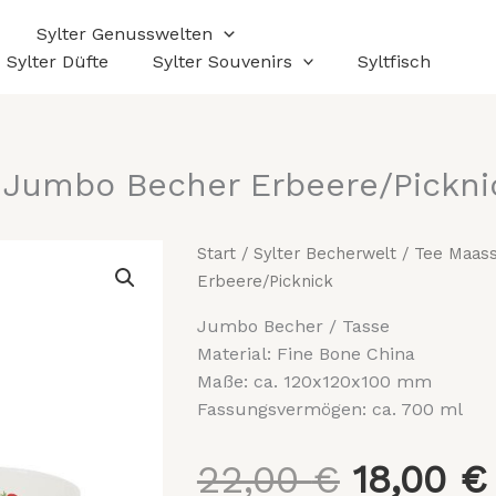
Sylter Genusswelten
Sylter Düfte
Sylter Souvenirs
Syltfisch
 Jumbo Becher Erbeere/Pickni
Tee
Start
/
Sylter Becherwelt
/ Tee Maas
Ursprün
Maass
Erbeere/Picknick
Jumbo
Jumbo
Becher
/ Tasse
Becher
Preis
Material: Fine Bone China
Erbeere/Picknick
Maße: ca. 120x120x100 mm
Menge
Fassungsvermögen: ca. 700 ml
war:
22,00
€
18,00
€