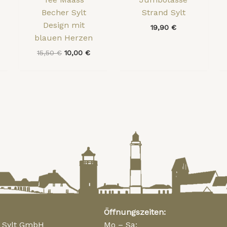
Becher Sylt
Strand Sylt
Design mit
19,90
€
blauen Herzen
15,50
€
10,00
€
Öffnungszeiten:
n Sylt GmbH
Mo – Sa: