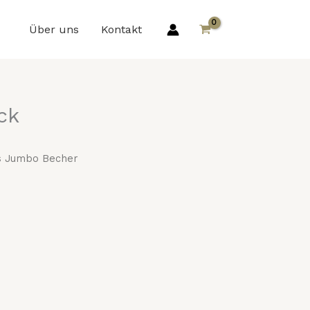
Über uns
Kontakt
ck
s Jumbo Becher
glicher
Aktueller
Preis
ist: