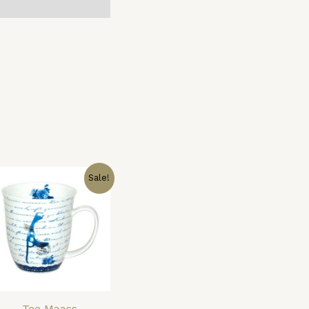
Ursprünglicher
Aktueller
Sale!
Preis
Preis
war:
ist:
14,50 €
10,00 €.
Tee Maass