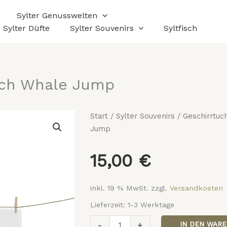
Sylter Genusswelten
Sylter Düfte
Sylter Souvenirs
Syltfisch
uch Whale Jump
Geschirrtuch
Start
/
Sylter Souvenirs
/
Geschirrtuc
Whale
Jump
Jump
Menge
15,00
€
inkl. 19 % MwSt.
zzgl.
Versandkosten
Lieferzeit:
1-3 Werktage
-
+
IN DEN WAR