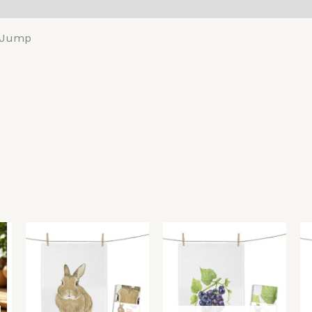
nsionen (0)
e Jump