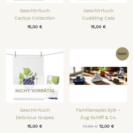
Geschirrtuch
Geschirrtuch
Cactus Collection
Cuddling Cats
15,00
€
15,00
€
Ursprünglicher
Aktueller
Sale!
Preis
Preis
war:
ist:
17,90 €
12,00 €.
NICHT VORRÄTIG
Geschirrtuch
Familienspiel Sylt –
Delicious Grapes
Zug Schiff & Co.
15,00
€
17,90
€
12,00
€