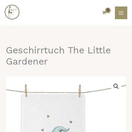
Zum
Inhalt
springen
Geschirrtuch The Little
Gardener
Geschirrtuch
The
Little
Gardener
Menge