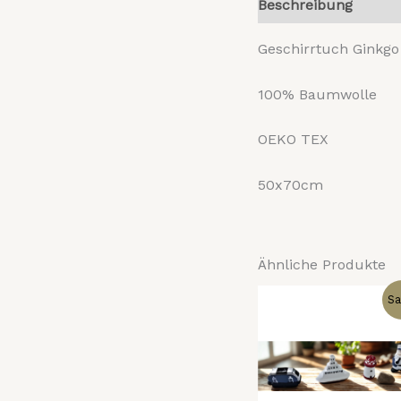
Beschreibung
Reze
Geschirrtuch Ginkgo
100% Baumwolle
OEKO TEX
50x70cm
Ähnliche Produkte
Ursprüngl
Ak
Sa
Preis
Pr
war:
ist
17,90 €
12