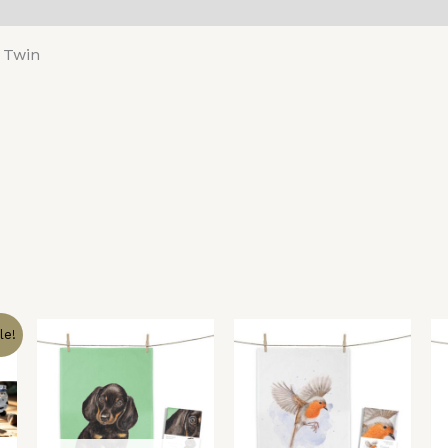
nsionen (0)
 Twin
icher
tueller
le!
eis
:
,00 €.