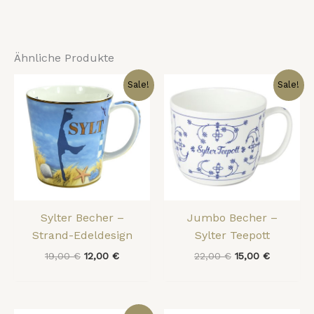
Ähnliche Produkte
Ursprünglicher
Aktueller
Ursprünglicher
Aktueller
Sale!
Sale!
Preis
Preis
Preis
Preis
war:
ist:
war:
ist:
19,00 €
12,00 €.
22,00 €
15,00 €.
Sylter Becher –
Jumbo Becher –
Strand-Edeldesign
Sylter Teepott
19,00
€
12,00
€
22,00
€
15,00
€