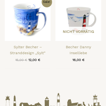
Ursprünglicher
Aktueller
Sale!
Preis
Preis
war:
ist:
15,00 €
12,00 €.
NICHT VORRÄTIG
Sylter Becher –
Becher Danny
Stranddesign „Sylt“
Inselliebe
15,00
€
12,00
€
16,00
€