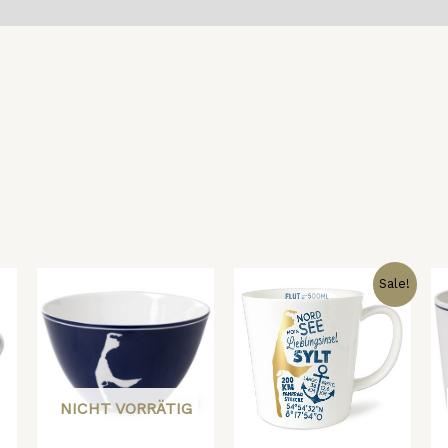
nsionen (0)
Ursprünglicher
Aktueller
Sale!
Preis
Preis
war:
ist:
19,00 €
10,00 €.
NICHT VORRÄTIG