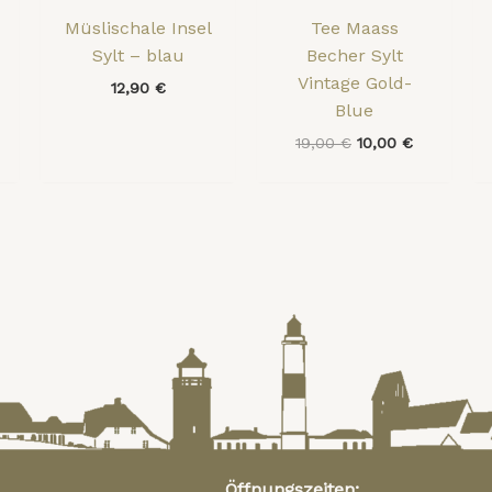
Müslischale Insel
Tee Maass
Sylt – blau
Becher Sylt
Vintage Gold-
12,90
€
Blue
19,00
€
10,00
€
Öffnungszeiten: