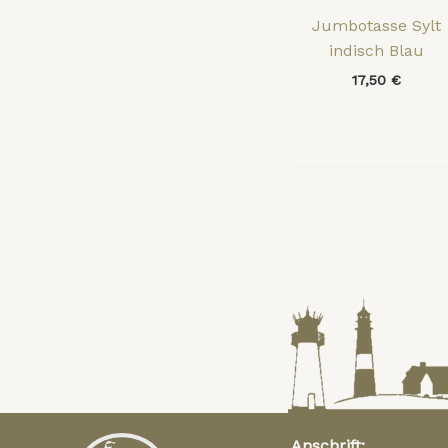
Jumbotasse Sylt
indisch Blau
17,50
€
Anschrift: