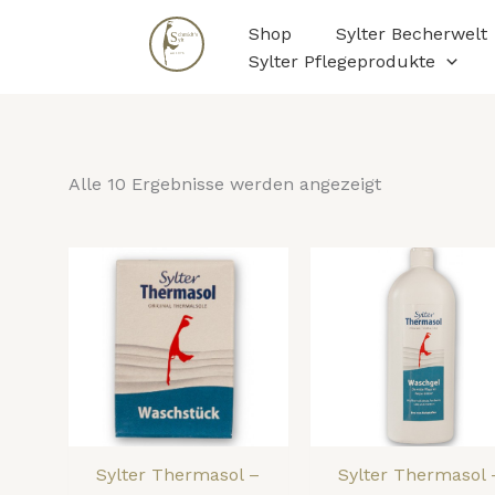
Nach
Zum
Beliebtheit
Shop
Sylter Becherwelt
Inhalt
sortiert
Sylter Pflegeprodukte
springen
Alle 10 Ergebnisse werden angezeigt
Sylter Thermasol –
Sylter Thermasol 