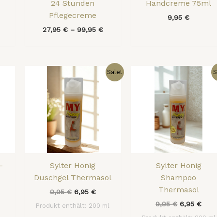
24 Stunden
Handcreme 75ml
Pflegecreme
9,95
€
27,95
€
–
99,95
€
Ursprünglicher
Aktueller
Ursprüngli
Aktu
Sale!
S
Preis
Preis
Preis
Prei
war:
ist:
war:
ist:
9,95 €
6,95 €.
9,95 €
6,95
–
Sylter Honig
Sylter Honig
Duschgel Thermasol
Shampoo
Thermasol
9,95
€
6,95
€
9,95
€
6,95
€
Produkt enthält: 200
ml