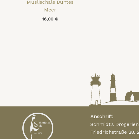
Müslischale Buntes
Meer
16,00
€
Anschrift:
Schmidt’s Drogerie
Friedrichstraße 28, 