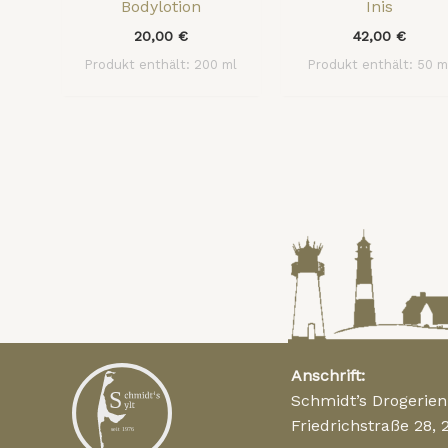
Bodylotion
Inis
20,00
€
42,00
€
Produkt enthält: 200
ml
Produkt enthält: 50
m
Anschrift:
Schmidt’s Drogerie
Friedrichstraße 28, 