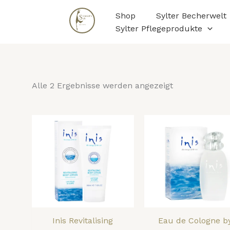
Nach
Zum
Beliebtheit
Shop
Sylter Becherwelt
Inhalt
sortiert
Sylter Pflegeprodukte
springen
Alle 2 Ergebnisse werden angezeigt
Inis Revitalising
Eau de Cologne b