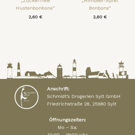
„Zuckerfreie
„Himbeer-Apfel
Hustenbonbons“
Bonbons“
2,60
€
2,60
€
Anschrift:
Schmidt’s Drogerien Sylt GmbH
Friedrichstraße 28, 25980 Sylt
Öffnungszeiten:
Mo – Sa:
10:00 – 18:00 Uhr