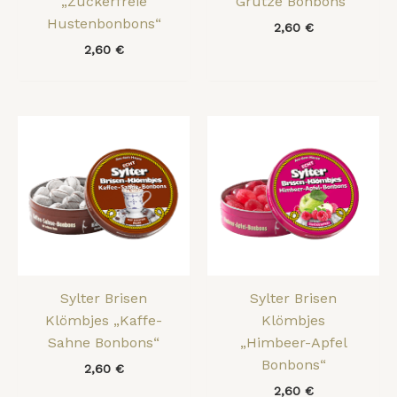
„Zuckerfreie
Grütze Bonbons“
Hustenbonbons“
2,60
€
2,60
€
Sylter Brisen
Sylter Brisen
Klömbjes „Kaffe-
Klömbjes
Sahne Bonbons“
„Himbeer-Apfel
Bonbons“
2,60
€
2,60
€