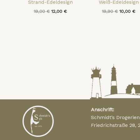
Strand-Edeldesign
Weiß-Edeldesign
19,00
€
12,00
€
19,90
€
10,00
€
Anschrift:
Schmidt’s Drogerie
Friedrichstraße 28, 