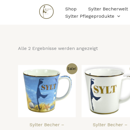
Nach
Zum
Beliebtheit
Shop
Sylter Becherwelt
Inhalt
sortiert
Sylter Pflegeprodukte
springen
Alle 2 Ergebnisse werden angezeigt
Ursprünglicher
Aktueller
Ursprüngl
Ak
Sale!
Preis
Preis
Preis
Pr
war:
ist:
war:
ist
19,00 €
12,00 €.
19,90 €
10
Sylter Becher –
Sylter Becher –