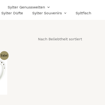
Sylter Genusswelten
Sylter Düfte
Sylter Souvenirs
Syltfisch
icher
tueller
Sale!
eis
:
,00 €.