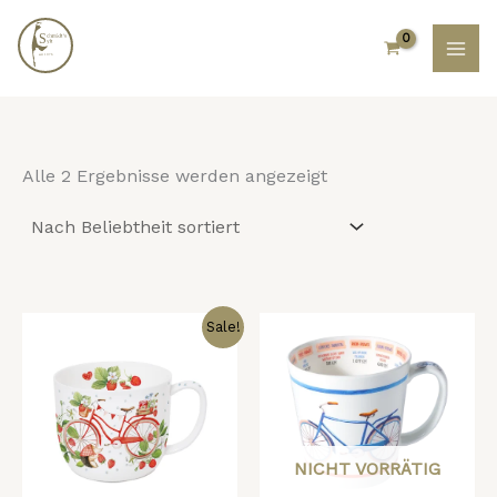
Nach
Zum
Beliebtheit
Inhalt
sortiert
springen
Alle 2 Ergebnisse werden angezeigt
Ursprünglicher
Aktueller
Sale!
Preis
Preis
war:
ist:
22,00 €
15,00 €.
NICHT VORRÄTIG