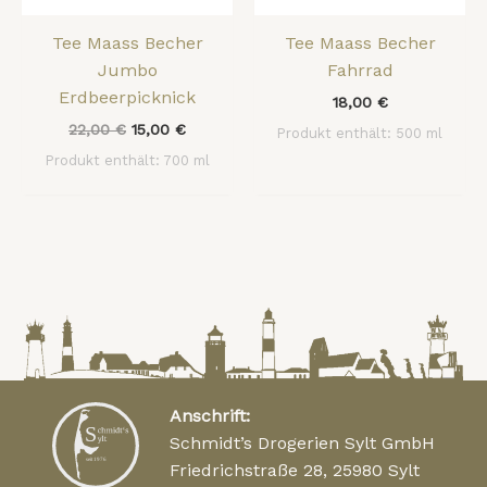
Tee Maass Becher
Tee Maass Becher
Jumbo
Fahrrad
Erdbeerpicknick
18,00
€
22,00
€
15,00
€
Produkt enthält: 500
ml
Produkt enthält: 700
ml
Anschrift:
Schmidt’s Drogerien Sylt GmbH
Friedrichstraße 28, 25980 Sylt