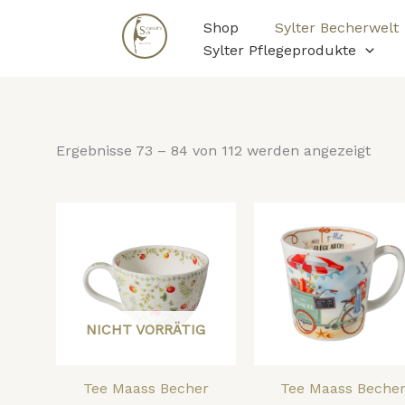
Nac
Zum
Belie
Shop
Sylter Becherwelt
Inhalt
sorti
Sylter Pflegeprodukte
springen
Ergebnisse 73 – 84 von 112 werden angezeigt
NICHT VORRÄTIG
Tee Maass Becher
Tee Maass Beche