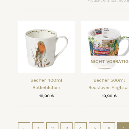
Produkt enthält: 500
NICHT VORRÄTIG
Becher 400ml
Becher 500ml
Rotkehlchen
Booklover Englisc
16,90
€
19,90
€
←
1
2
3
4
5
6
7