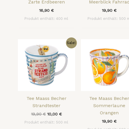
Zarte Erdbeeren
Meerblick Fahrra
16,90
€
19,90
€
Produkt enthält: 400
ml
Produkt enthält: 500
Ursprünglicher
Aktueller
Sale!
Preis
Preis
war:
ist:
19,90 €
10,00 €.
Tee Maass Becher
Tee Maass Beche
Strandtester
Sommerlaune
Orangen
19,90
€
10,00
€
19,90
€
Produkt enthält: 500
ml