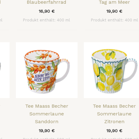
d
Blaubeerfahrrad
Tag am Meer
16,90
€
19,90
€
ml
Produkt enthält: 400
ml
Produkt enthält: 400
ml
r
Tee Maass Becher
Tee Maass Becher
Sommerlaune
Sommerlaune
Sanddorn
Zitronen
19,90
€
19,90
€