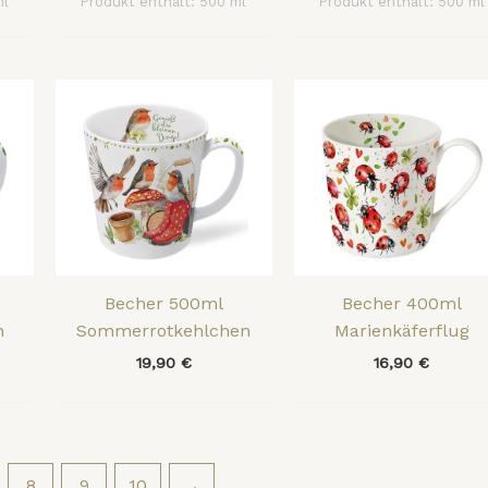
ml
Produkt enthält: 500
ml
Produkt enthält: 500
ml
Becher 500ml
Becher 400ml
h
Sommerrotkehlchen
Marienkäferflug
19,90
€
16,90
€
8
9
10
→