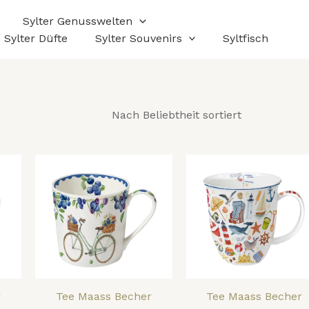
h
btheit
Sylter Genusswelten
ert
Sylter Düfte
Sylter Souvenirs
Syltfisch
r
Tee Maass Becher
Tee Maass Becher