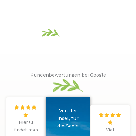
Kundenbewertungen bei Google
Bewertet




Von der
mit
Bewertet





Insel, für
Hierzu
5
mit

die Seele
findet man
von
Viel
5