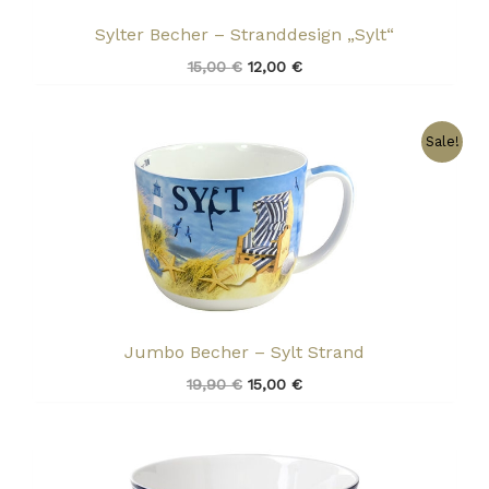
Sylter Becher – Stranddesign „Sylt“
15,00
€
12,00
€
Ursprünglicher
Aktueller
Sale!
Preis
Preis
war:
ist:
19,90 €
15,00 €.
Jumbo Becher – Sylt Strand
19,90
€
15,00
€