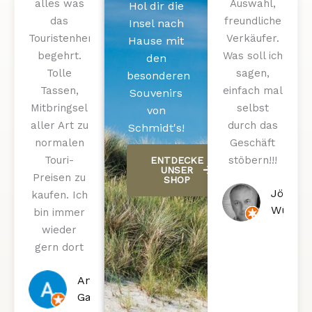
alles was
5
Auswahl,
von
Hol dir die
das
freundliche
5
Insel nach
Touristenherz
Verkäufer.
Hause mit
begehrt.
Was soll ich
den
Tolle
sagen,
besonderen
Tassen,
einfach mal
Souvenirs
Mitbringsel
selbst
von
aller Art zu
durch das
Schmidt's!
normalen
Geschäft
Touri-
stöbern!!!
ENTDECKE
UNSER
Preisen zu
SHOP
Jörg
kaufen. Ich
Wünsc
bin immer
wieder
gern dort
Anja
Garbe