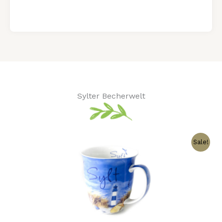
Sylter Becherwelt
Ursprünglicher
Aktueller
Sale!
Preis
Preis
war:
ist:
15,00 €
12,00 €.