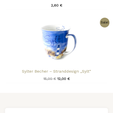
2,60
€
Ursprünglicher
Aktueller
Sale!
Preis
Preis
war:
ist:
15,00 €
12,00 €.
Sylter Becher – Stranddesign „Sylt“
15,00
€
12,00
€